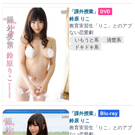
「課外授業」
DVD
鈴原 りこ
教育実習生「りこ」とのアブ
ない恋愛劇
いもうと系
清楚系
ドキドキ系
「課外授業」
Blu-ray
鈴原 りこ
教育実習生「りこ」とのアブ
ない恋愛劇