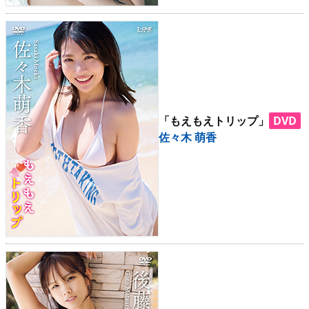
「もえもえトリップ」
DVD
佐々木 萌香