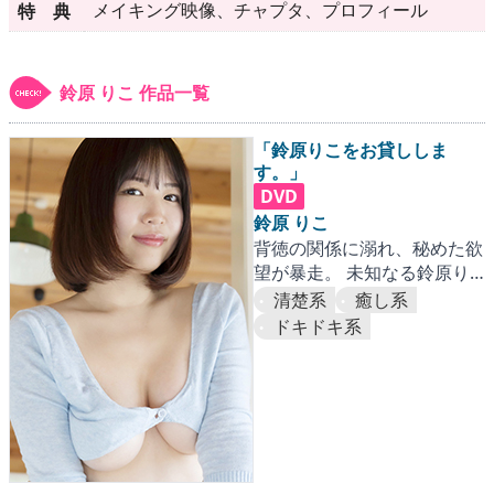
▶
更新情報
メイキング映像、チャプタ、プロフィール
特 典
▶
個人情報保護について
鈴原 りこ 作品一覧
▶
よくあるご質問
「鈴原りこをお貸ししま
▶
会社概要
す。」
DVD
▶
お問い合わせフォーム
鈴原 りこ
背徳の関係に溺れ、秘めた欲
望が暴走。 未知なる鈴原り
こが現れる。
清楚系
癒し系
ドキドキ系