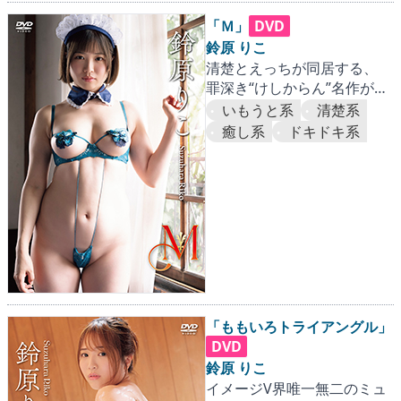
「Ｍ」
DVD
鈴原 りこ
清楚とえっちが同居する、
罪深き“けしからん”名作が登
場！
いもうと系
清楚系
癒し系
ドキドキ系
「ももいろトライアングル」
DVD
鈴原 りこ
イメージV界唯一無二のミュ