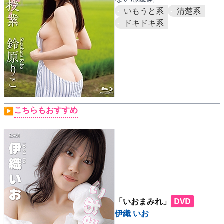
いもうと系
清楚系
ドキドキ系
こちらもおすすめ
▶
「いおまみれ」
DVD
伊織 いお