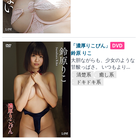
「濃厚りこぴん」
DVD
鈴原 りこ
大胆ながらも、少女のような
甘酸っぱさ。 いつもより
120%増しの露出と色香に大
清楚系
癒し系
興奮!!
ドキドキ系