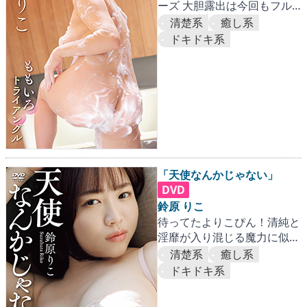
ーズ 大胆露出は今回もフル
スロットル！
清楚系
癒し系
ドキドキ系
「天使なんかじゃない」
DVD
鈴原 りこ
待ってたよりこぴん！清純と
淫靡が入り混じる魔力に似た
メルティボディ
清楚系
癒し系
ドキドキ系