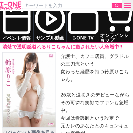
鈴原 りこ
「天使のユウワク♡」
DVD
お問い合わせ
いもうと系
清楚系
ドキドキ系
オンラインシ
サンプル動画
I-ONE TV
イベント情報
ョップ
清楚で透明感溢れるりこちゃんに癒されたい人急増中!!
TOP
介護士、カフェ店員、グラドル
の三刀流という
DVD
変わった経歴を持つ鈴原りこち
ゃん。
Blu-ray
26歳と遅咲きのデビューながら
サンプル動画
その可憐な笑顔でファンも急増
中。
イベント情報
今回は看護師という設定で
元カレのあなたとのキュンキュ
アイドル一覧
ジャケット画像を見る