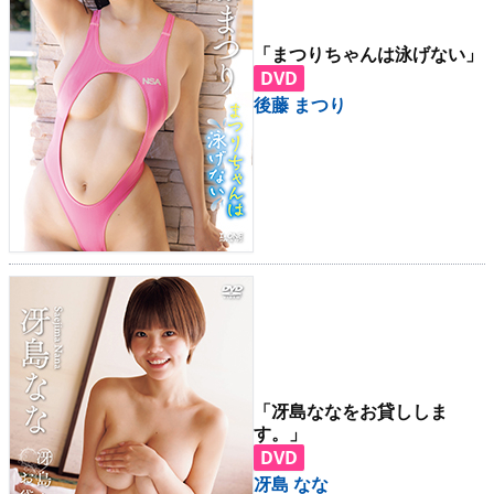
「まつりちゃんは泳げない」
DVD
後藤 まつり
「冴島ななをお貸ししま
す。」
DVD
冴島 なな