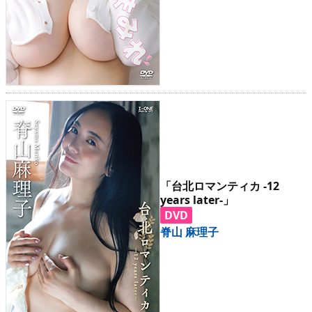
「台北ロマンティカ -12
years later-」
DVD
脊山 麻理子