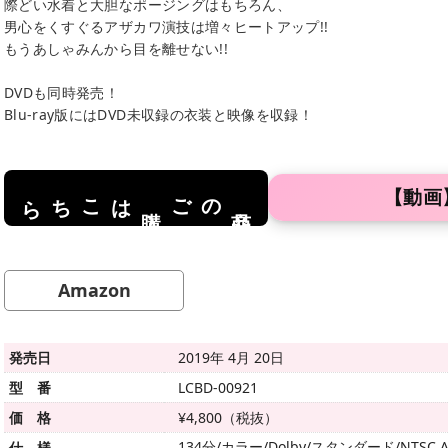
際どい水着と大胆なポージングはもちろん、
男心をくすぐるアザカワ演技は増々ヒートアップ!!
もうあしゃみんから目を離せない!!
DVDも同時発売！
Blu-ray版にはDVD未収録の衣装と映像を収録！
【動画
はこちら
のご
商品
購入
Amazon
発売日
2019年 4月 20日
型 番
LCBD-00921
価 格
¥4,800（税抜）
134分/カラー/Dolby/スタンダード/NTSC A
仕 様