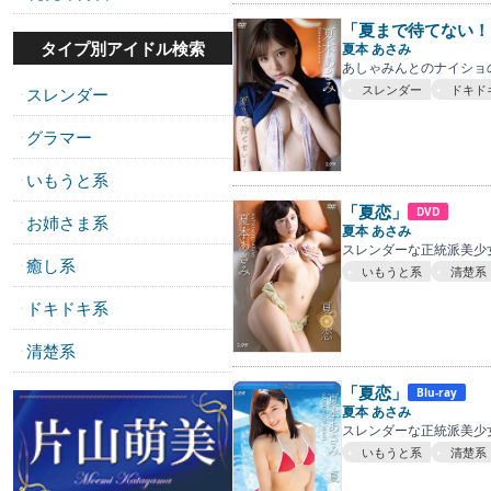
「夏まで待てない！
タイプ別アイドル検索
夏本 あさみ
あしゃみんとのナイショ
スレンダー
ドキド
スレンダー
・
グラマー
・
いもうと系
・
「夏恋」
DVD
お姉さま系
・
夏本 あさみ
スレンダーな正統派美少
癒し系
・
いもうと系
清楚系
ドキドキ系
・
清楚系
・
「夏恋」
Blu-ray
夏本 あさみ
スレンダーな正統派美少
いもうと系
清楚系