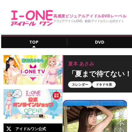
高感度ビジュアルアイドルDVDレーベル
グラビアアイドルDVD、動画‐アイドルワン‐公式サイト
TOP
DVD
夏本 あさみ
「夏まで待てない！
スレンダー
ドキドキ系
アイドルワン公式