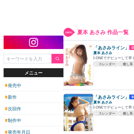
夏本 あさみ 作品一覧
「あさみライン」
D
夏本 あさみ
I-ONEでデビューして
スレンダー
癒し系
メニュー
発売中
▶
「あさみライン」
新作
B
▶
夏本 あさみ
I-ONEでデビューして
次回作
▶
スレンダー
癒し系
制作中
▶
発売年月日
▶