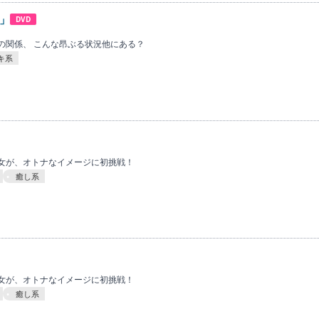
」
DVD
の関係、 こんな昂ぶる状況他にある？
キ系
女が、オトナなイメージに初挑戦！
癒し系
女が、オトナなイメージに初挑戦！
癒し系