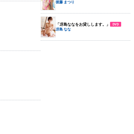
後藤 まつり
「冴島ななをお貸しします。」
DVD
冴島 なな