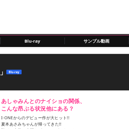
Blu-ray
サンプル動画
」
Blu-ray
あしゃみんとのナイショの関係、
こんな昂ぶる状況他にある？
I-ONEからのデビュー作が大ヒット!!
夏本あさみちゃんが帰ってきた!!