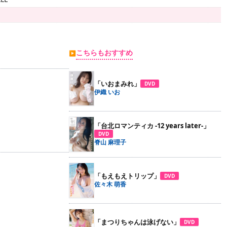
こちらもおすすめ
▶
「いおまみれ」
DVD
伊織 いお
「台北ロマンティカ -12 years later-」
DVD
脊山 麻理子
「もえもえトリップ」
DVD
佐々木 萌香
「まつりちゃんは泳げない」
DVD