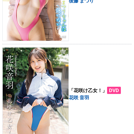
後藤 まつり
「花咲け乙女！」
DVD
花咲 音羽