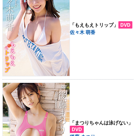
「もえもえトリップ」
DVD
佐々木 萌香
「まつりちゃんは泳げない」
DVD