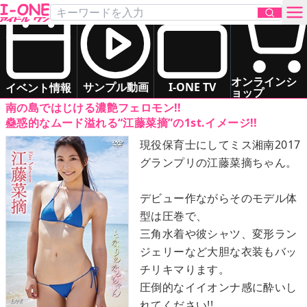
江藤 菜摘
「となりのなっちゃん」
DVD
お問い合わせ
スレンダー
清楚系
オンラインシ
サンプル動画
I-ONE TV
イベント情報
ョップ
南の島ではじける濃艶フェロモン!!
TOP
蠱惑的なムード溢れる“江藤菜摘”の1st.イメージ!!
現役保育士にしてミス湘南2017
DVD
グランプリの江藤菜摘ちゃん。
Blu-ray
デビュー作ながらそのモデル体
型は圧巻で、
サンプル動画
三角水着や彼シャツ、変形ラン
ジェリーなど大胆な衣装もバッ
イベント情報
チリキマります。
圧倒的なイイオンナ感に酔いし
アイドル一覧
れてください!!