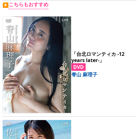
こちらもおすすめ
▶
「台北ロマンティカ -12
years later-」
DVD
脊山 麻理子