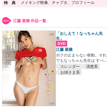
▶
更新情報
メイキング映像、チャプタ、プロフィール
特 典
▶
個人情報保護について
江藤 菜摘 作品一覧
▶
よくあるご質問
「おしえて！なっちゃん先
▶
会社概要
生」
DVD
▶
お問い合わせフォーム
江藤 菜摘
ボクの止まらない衝動。それ
でもなっちゃん先生は すべ
てを受け入れてくれまし
スレンダー
清楚系
た…。
お姉さま系