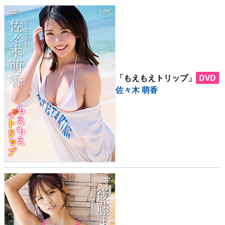
「もえもえトリップ」
DVD
佐々木 萌香