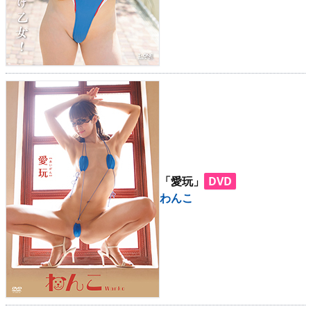
「愛玩」
DVD
わんこ