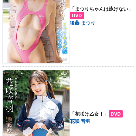
「まつりちゃんは泳げない」
DVD
後藤 まつり
「花咲け乙女！」
DVD
花咲 音羽