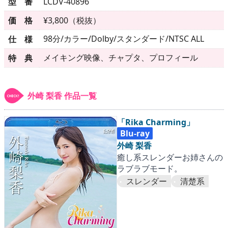
▶
更新情報
型 番
LCDV-40896
価 格
¥3,800（税抜）
▶
個人情報保護について
98分/カラー/Dolby/スタンダード/NTSC ALL
仕 様
▶
よくあるご質問
メイキング映像、チャプタ、プロフィール
特 典
▶
会社概要
外崎 梨香 作品一覧
▶
お問い合わせフォーム
「Rika Charming」
Blu-ray
外崎 梨香
癒し系スレンダーお姉さんの
ラブラブモード。
スレンダー
清楚系