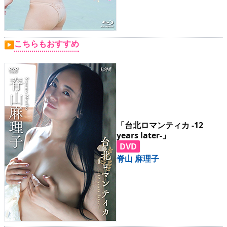
こちらもおすすめ
▶
「台北ロマンティカ -12
years later-」
DVD
脊山 麻理子