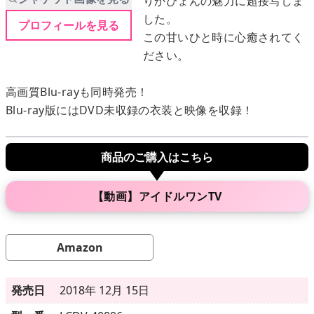
りかぴょんの魅力に超接写しま
した。
プロフィールを見る
この甘いひと時に心癒されてく
メニュー
ださい。
▶
発売中
高画質Blu-rayも同時発売！
Blu-ray版にはDVD未収録の衣装と映像を収録！
▶
新作
▶
次回作
商品のご購入はこちら
▶
制作中
【動画】アイドルワンTV
▶
発売年月日
Amazon
ご利用ガイド
発売日
2018年 12月 15日