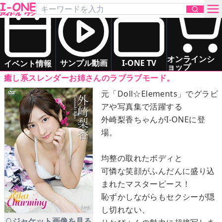
外崎 梨香
「Rika Charming」
DVD
お問い合わせ
スレンダー
清楚系
オンラインシ
サンプル動画
I-ONE TV
イベント情報
ョップ
癒し系スレンダーお姉さんのラブラブモード。
TOP
元「Doll☆Elements」でグラビ
アや写真集で活躍する
DVD
外崎梨香ちゃんがI-ONEに登
場。
Blu-ray
均整の取れたボディと
サンプル動画
可憐な笑顔がふんだんに盛り込
まれたマスターピース！
イベント情報
恥ずかしながらもセクシーが隠
し切れない、
アイドル一覧
ジャケット画像を見る