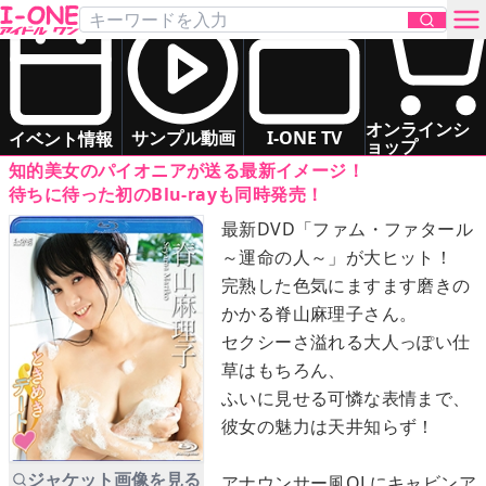
脊山 麻理子
「ときめきデート♥」
Blu-ray
お問い合わせ
スレンダー
清楚系
お姉さま系
オンラインシ
サンプル動画
I-ONE TV
イベント情報
ョップ
知的美女のパイオニアが送る最新イメージ！
TOP
待ちに待った初のBlu-rayも同時発売！
最新DVD「ファム・ファタール
DVD
～運命の人～」が大ヒット！
完熟した色気にますます磨きの
Blu-ray
かかる脊山麻理子さん。
セクシーさ溢れる大人っぽい仕
サンプル動画
草はもちろん、
ふいに見せる可憐な表情まで、
イベント情報
彼女の魅力は天井知らず！
アイドル一覧
ジャケット画像を見る
アナウンサー風OLにキャビンア