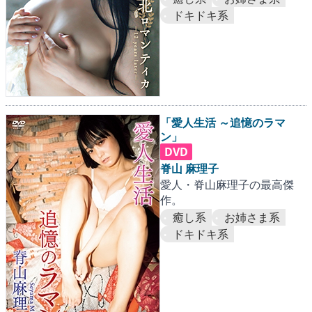
ドキドキ系
「愛人生活 ～追憶のラマ
ン」
DVD
脊山 麻理子
愛人・脊山麻理子の最高傑
作。
癒し系
お姉さま系
ドキドキ系