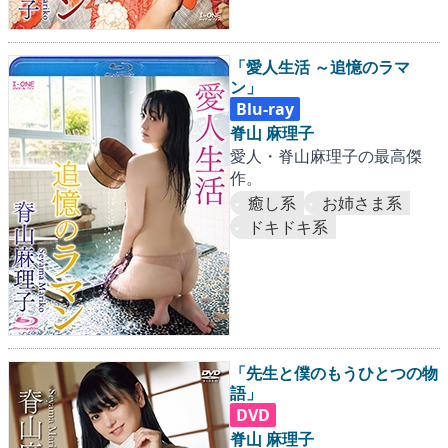
「愛人生活 ～追憶のラマ
ン」
Blu-ray
脊山 麻理子
愛人・脊山麻理子の最高傑
作。
癒し系
お姉さま系
ドキドキ系
「先生と僕のもうひとつの物
語」
DVD
脊山 麻理子