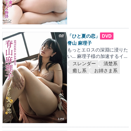
「ひと夏の恋」
DVD
脊山 麻理子
もっとエロスの深淵に浸りた
い… 麻理子様の加速するイマ
ジネーション
スレンダー
清楚系
癒し系
お姉さま系