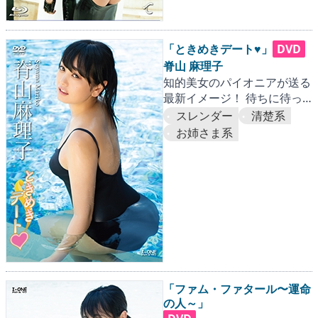
「ときめきデート♥」
DVD
脊山 麻理子
知的美女のパイオニアが送る
最新イメージ！ 待ちに待っ
た初のBlu-rayも同時発売！
スレンダー
清楚系
お姉さま系
「ファム・ファタール〜運命
の人～」