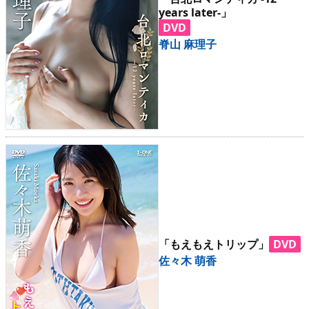
years later-」
DVD
脊山 麻理子
「もえもえトリップ」
DVD
佐々木 萌香