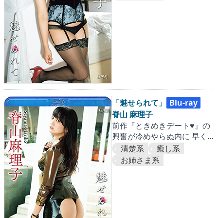
「魅せられて」
Blu-ray
脊山 麻理子
前作『ときめきデート♥』の
興奮が冷めやらぬ内に 早く
も新作がリリース!! 今度の
清楚系
癒し系
麻理子サマも攻める攻める!!
お姉さま系