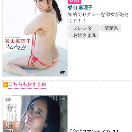
DVD
脊山 麻理子
知的でセクシーな淑女が魅せ
ます！！
スレンダー
清楚系
お姉さま系
こちらもおすすめ
▶
「台北ロマンティカ -12