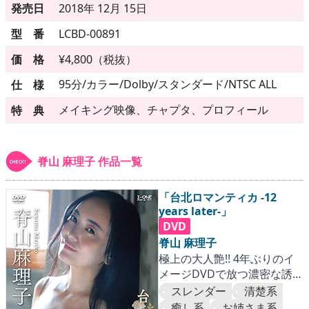
▶
更新情報
発売日
2018年 12月 15日
型 番
LCBD-00891
▶
個人情報保護について
価 格
¥4,800（税抜）
▶
よくあるご質問
95分/カラー/Dolby/スタンダード/NTSC ALL
仕 様
▶
会社概要
メイキング映像、チャプタ、プロフィール
特 典
▶
お問い合わせフォーム
脊山 麻理子 作品一覧
「台北ロマンティカ -12
years later-」
DVD
脊山 麻理子
極上の大人艶!! 4年ぶりのイ
メージDVDで放つ濃密な誘
惑。
スレンダー
清楚系
癒し系
お姉さま系