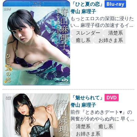
「ひと夏の恋」
Blu-ray
脊山 麻理子
もっとエロスの深淵に浸りた
い… 麻理子様の加速するイマ
ジネーション
スレンダー
清楚系
癒し系
お姉さま系
「魅せられて」
DVD
脊山 麻理子
前作『ときめきデート♥』の
興奮が冷めやらぬ内に 早く
も新作がリリース!! 今度の
清楚系
癒し系
麻理子サマも攻める攻める!!
お姉さま系