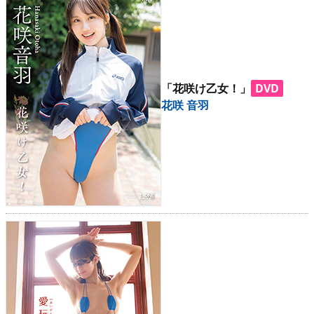
「花咲け乙女！」
DVD
花咲 音羽