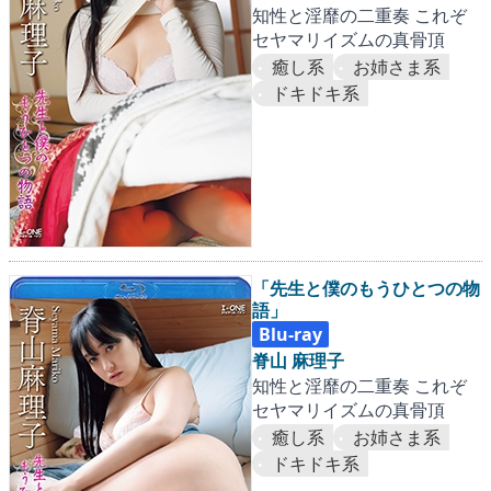
知性と淫靡の二重奏 これぞ
セヤマリイズムの真骨頂
癒し系
お姉さま系
ドキドキ系
「先生と僕のもうひとつの物
語」
Blu-ray
脊山 麻理子
知性と淫靡の二重奏 これぞ
セヤマリイズムの真骨頂
癒し系
お姉さま系
ドキドキ系