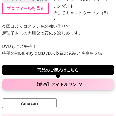
テンダント、
プロフィールを見る
そしてキャットウーマン（!!）
メニュー
と、
今回はよりコスプレ色の強い作りで
▶
発売中
麻理子さまの大胆な七変化を楽しめます。
▶
新作
DVDも同時発売！
待望の初Blu-rayにはDVD未収録の衣装と映像を収録！
▶
次回作
商品のご購入はこちら
▶
制作中
▶
発売年月日
【動画】アイドルワンTV
ご利用ガイド
Amazon