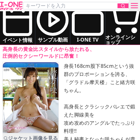
緒方 咲
「Supreme」
Blu-ray
お問い合わせ
スレンダー
清楚系
ドキドキ系
オンラインシ
サンプル動画
I-ONE TV
イベント情報
ョップ
高身長の黄金比スタイルから放たれる、
TOP
圧倒的セクシーワールドに昂奮！
身長168cm股下85cmという抜
DVD
群のプロポーションを誇る、
「グラドル摩天楼」こと緒方咲
Blu-ray
ちゃん。
サンプル動画
高身長とクラシックバレエで鍛
えた脚線美を
イベント情報
攻め攻めのアングルでたっぷり
料理!!
アイドル一覧
ジャケット画像を見る
美人秘書となった咲ちゃんが貴