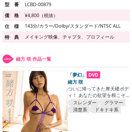
▶
更新情報
型 番
LCBD-00879
▶
個人情報保護について
価 格
¥4,800（税抜）
143分/カラー/Dolby/スタンダード/NTSC ALL
仕 様
▶
よくあるご質問
メイキング映像、チャプタ、プロフィール
特 典
▶
会社概要
▶
お問い合わせフォーム
緒方 咲 作品一覧
「夢幻」
DVD
緒方 咲
ついに帰ってきた摩天楼ボデ
ィ！ あなたの欲望を根こそ
ぎ直撃する危険な衝撃映像！
スレンダー
グラマー
清楚系
ドキドキ系