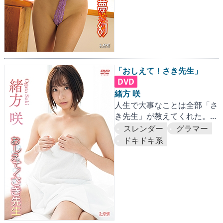
「おしえて！さき先生」
DVD
緒方 咲
人生で大事なことは全部「さ
き先生」が教えてくれた。
感度抜群のグラドル摩天楼、
スレンダー
グラマー
崩壊寸前の大興奮作登場‼
ドキドキ系