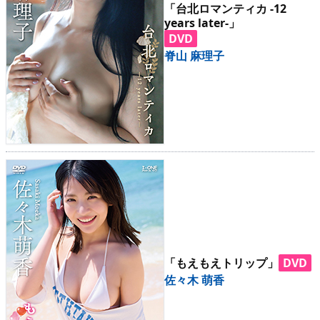
「台北ロマンティカ -12
years later-」
DVD
脊山 麻理子
「もえもえトリップ」
DVD
佐々木 萌香