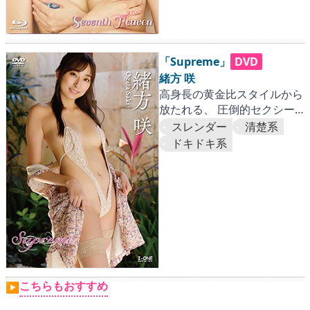
「Supreme」
DVD
緒方 咲
高身長の黄金比スタイルから
放たれる、 圧倒的セクシー
ワールドに昂奮！
スレンダー
清楚系
ドキドキ系
こちらもおすすめ
▶