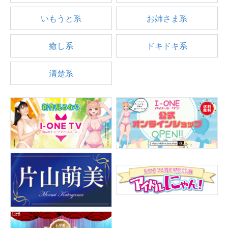
いもうと系
お姉さま系
癒し系
ドキドキ系
清楚系