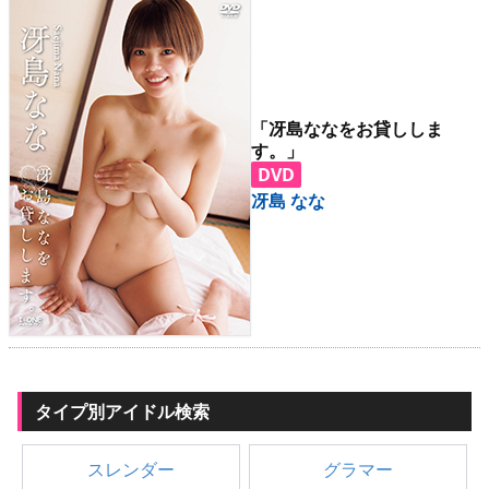
「冴島ななをお貸ししま
す。」
DVD
冴島 なな
タイプ別アイドル検索
スレンダー
グラマー