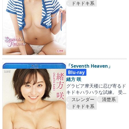
ちゃんそんなに応えて大丈
ドキドキ系
夫!?
「Seventh Heaven」
Blu-ray
緒方 咲
グラビア摩天楼に忍び寄るド
キドキハラハラな試練。 受
けの美学とは言うけれど、咲
スレンダー
清楚系
ちゃんそんなに応えて大丈
ドキドキ系
夫!?