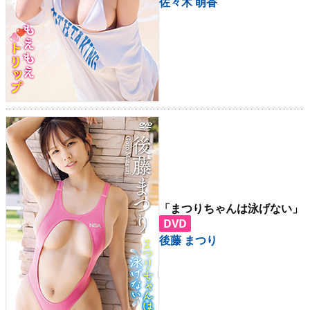
佐々木 萌香
「まつりちゃんは泳げない」
DVD
後藤 まつり