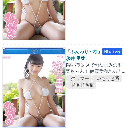
「ふんわり～な」
Blu-ray
永井 里菜
I字バランスでおなじみの里
菜ちゃん！ 健康美溢れるナ
イスボディにク・ギ・ヅ・
グラマー
いもうと系
ケ！
ドキドキ系