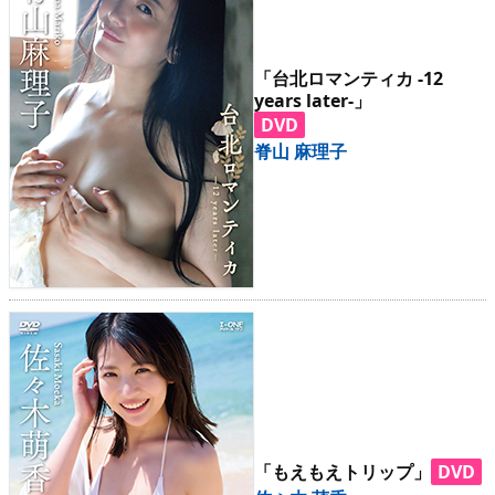
「台北ロマンティカ -12
years later-」
DVD
脊山 麻理子
「もえもえトリップ」
DVD