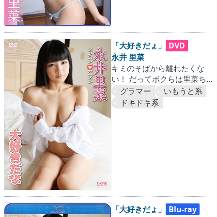
「大好きだょ」
DVD
永井 里菜
キミのそばから離れたくな
い！ だってボクらは里菜ち
ゃんに首ったけ！！
グラマー
いもうと系
ドキドキ系
「大好きだょ」
Blu-ray