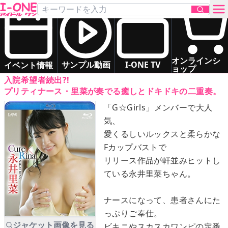
永井 里菜
「Cure×Rina」
Blu-ray
お問い合わせ
グラマー
いもうと系
ドキドキ系
オンラインシ
サンプル動画
I-ONE TV
イベント情報
ョップ
入院希望者続出?!
TOP
プリティナース・里菜が奏でる癒しとドキドキの二重奏。
「G☆Girls」メンバーで大人
DVD
気、
愛くるしいルックスと柔らかな
Blu-ray
Fカップバストで
リリース作品が軒並みヒットし
サンプル動画
ている永井里菜ちゃん。
イベント情報
ナースになって、患者さんにた
っぷりご奉仕。
アイドル一覧
ジャケット画像を見る
ビキニやスカスカワンピの定番