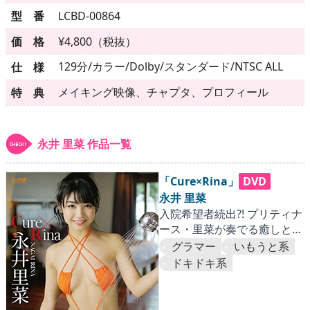
▶
更新情報
型 番
LCBD-00864
▶
個人情報保護について
価 格
¥4,800（税抜）
129分/カラー/Dolby/スタンダード/NTSC ALL
仕 様
▶
よくあるご質問
メイキング映像、チャプタ、プロフィール
特 典
▶
会社概要
▶
お問い合わせフォーム
永井 里菜 作品一覧
「Cure×Rina」
DVD
永井 里菜
入院希望者続出?! プリティナ
ース・里菜が奏でる癒しとド
キドキの二重奏。
グラマー
いもうと系
ドキドキ系