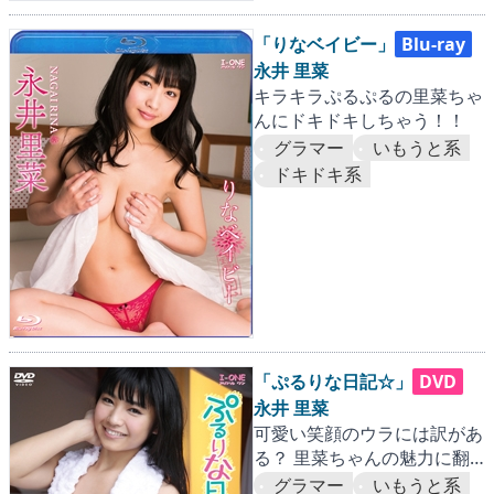
「りなベイビー」
Blu-ray
永井 里菜
キラキラぷるぷるの里菜ちゃ
んにドキドキしちゃう！！
グラマー
いもうと系
ドキドキ系
「ぷるりな日記☆」
DVD
永井 里菜
可愛い笑顔のウラには訳があ
る？ 里菜ちゃんの魅力に翻
弄されまくること間違いナ
グラマー
いもうと系