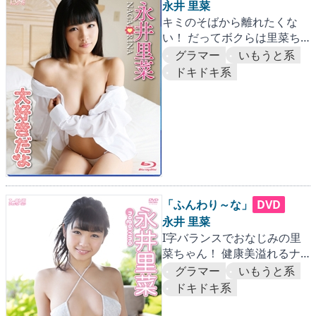
永井 里菜
キミのそばから離れたくな
い！ だってボクらは里菜ち
ゃんに首ったけ！！
グラマー
いもうと系
ドキドキ系
「ふんわり～な」
DVD
永井 里菜
I字バランスでおなじみの里
菜ちゃん！ 健康美溢れるナ
イスボディにク・ギ・ヅ・
グラマー
いもうと系
ケ！
ドキドキ系