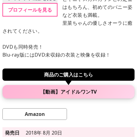
はもちろん、初めてのバニー姿
プロフィールを見る
など衣装も満載。
メニュー
里菜ちゃんの優しさオーラに癒
されてください。
▶
発売中
DVDも同時発売！
▶
新作
Blu-ray版にはDVD未収録の衣装と映像を収録！
▶
次回作
商品のご購入はこちら
▶
制作中
【動画】アイドルワンTV
▶
発売年月日
Amazon
ご利用ガイド
発売日
2018年 8月 20日