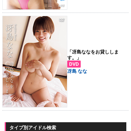
「冴島ななをお貸ししま
す。」
DVD
冴島 なな
タイプ別アイドル検索