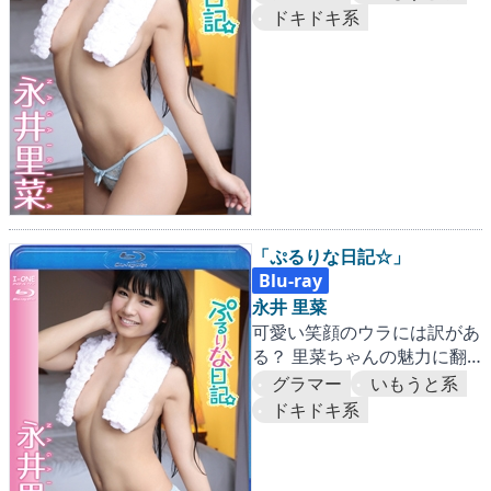
シ！！
ドキドキ系
「ぷるりな日記☆」
Blu-ray
永井 里菜
可愛い笑顔のウラには訳があ
る？ 里菜ちゃんの魅力に翻
弄されまくること間違いナ
グラマー
いもうと系
シ！！
ドキドキ系