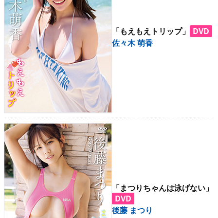
「もえもえトリップ」
DVD
佐々木 萌香
「まつりちゃんは泳げない」
DVD
後藤 まつり