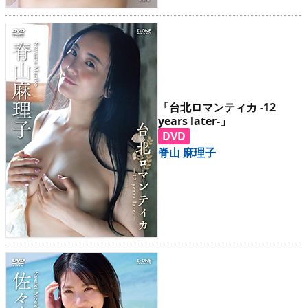
「台北ロマンティカ -12
years later-」
DVD
脊山 麻理子