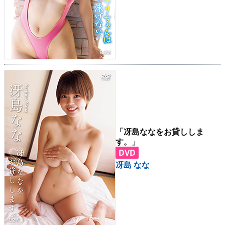
「冴島ななをお貸ししま
す。」
DVD
冴島 なな