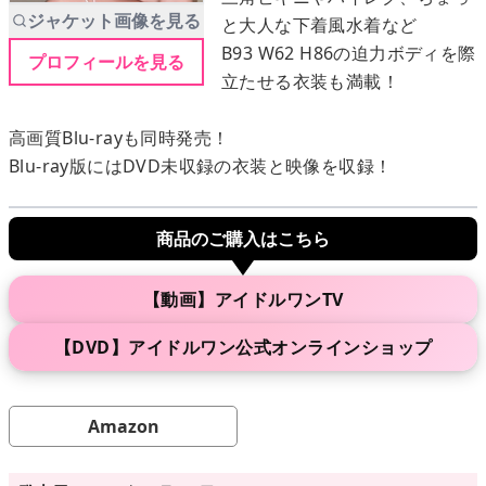
ジャケット画像を見る
と大人な下着風水着など
B93 W62 H86の迫力ボディを際
プロフィールを見る
メニュー
立たせる衣装も満載！
▶
発売中
高画質Blu-rayも同時発売！
Blu-ray版にはDVD未収録の衣装と映像を収録！
▶
新作
商品のご購入はこちら
▶
次回作
▶
制作中
【動画】アイドルワンTV
▶
発売年月日
【DVD】アイドルワン公式オンラインショップ
Amazon
ご利用ガイド