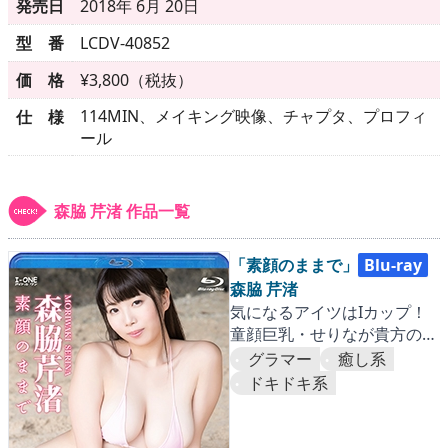
▶
更新情報
発売日
2018年 6月 20日
型 番
LCDV-40852
▶
個人情報保護について
価 格
¥3,800（税抜）
▶
よくあるご質問
114MIN、メイキング映像、チャプタ、プロフィ
仕 様
ール
▶
会社概要
▶
お問い合わせフォーム
森脇 芹渚 作品一覧
「素顔のままで」
Blu-ray
森脇 芹渚
気になるアイツはIカップ！
童顔巨乳・せりなが貴方のハ
ートへアプローチ！
グラマー
癒し系
ドキドキ系