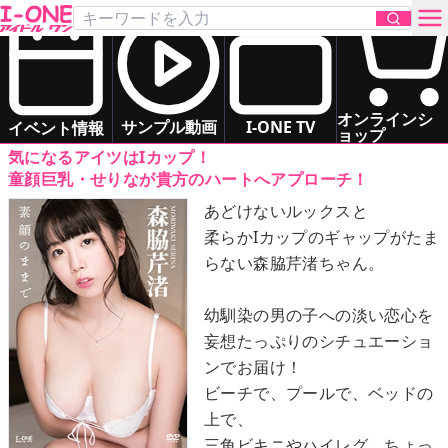
森脇 芹渚
「素顔のままで」
DVD
お問い合わせ
グラマー
癒し系
ドキドキ系
オンラインシ
サンプル動画
I-ONE TV
イベント情報
ョップ
気になるアイツはIカップ！
TOP
童顔巨乳・せりなが貴方のハートへアプローチ！
あどけないルックスと
DVD
柔らかIカップのギャップがたま
らない森脇芹渚ちゃん。
Blu-ray
幼馴染の男の子への淡い恋心を
サンプル動画
妄想たっぷりのシチュエーショ
ンでお届け！
イベント情報
ビーチで、プールで、ベッドの
上で、
アイドル一覧
三角ビキニやハイレグ、ちょっ