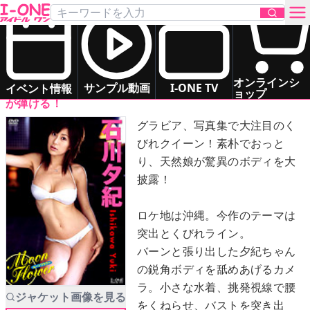
石川 夕紀
「Moon Flower （ムーンフラワー）」
DVD
お問い合わせ
オンラインシ
B・W差50センチのくびれボディ！105センチ「H」カップ
サンプル動画
I-ONE TV
イベント情報
ョップ
が弾ける！
TOP
グラビア、写真集で大注目のく
びれクイーン！素朴でおっと
DVD
り、天然娘が驚異のボディを大
披露！
Blu-ray
ロケ地は沖縄。今作のテーマは
サンプル動画
突出とくびれライン。
バーンと張り出した夕紀ちゃん
イベント情報
の鋭角ボディを舐めあげるカメ
ラ。小さな水着、挑発視線で腰
ジャケット画像を見る
アイドル一覧
をくねらせ、バストを突き出