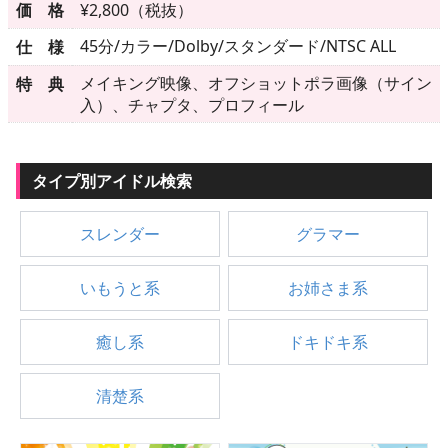
▶
更新情報
価 格
¥2,800（税抜）
45分/カラー/Dolby/スタンダード/NTSC ALL
仕 様
▶
個人情報保護について
メイキング映像、オフショットポラ画像（サイン
特 典
▶
よくあるご質問
入）、チャプタ、プロフィール
▶
会社概要
タイプ別アイドル検索
▶
お問い合わせフォーム
スレンダー
グラマー
いもうと系
お姉さま系
癒し系
ドキドキ系
清楚系