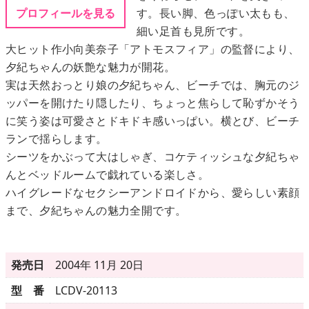
す。長い脚、色っぽい太もも、
プロフィールを見る
細い足首も見所です。
メニュー
大ヒット作小向美奈子「アトモスフィア」の監督により、
夕紀ちゃんの妖艶な魅力が開花。
実は天然おっとり娘の夕紀ちゃん、ビーチでは、胸元のジ
▶
発売中
ッパーを開けたり隠したり、ちょっと焦らして恥ずかそう
▶
新作
に笑う姿は可愛さとドキドキ感いっぱい。横とび、ビーチ
ランで揺らします。
▶
次回作
シーツをかぶって大はしゃぎ、コケティッシュな夕紀ちゃ
んとベッドルームで戯れている楽しさ。
▶
制作中
ハイグレードなセクシーアンドロイドから、愛らしい素顔
まで、夕紀ちゃんの魅力全開です。
▶
発売年月日
発売日
2004年 11月 20日
ご利用ガイド
型 番
LCDV-20113