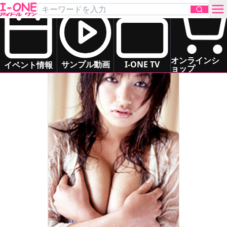
元木 あき
Motoki Aki
お問い合わせ
オンラインシ
サンプル動画
I-ONE TV
イベント情報
ョップ
TOP
DVD
Blu-ray
サンプル動画
イベント情報
アイドル一覧