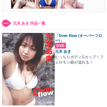
▶
更新情報
▶
個人情報保護について
元木 あき 作品一覧
▶
よくあるご質問
▶
会社概要
「Over flow (オーバーフロ
ー)」
DVD
▶
お問い合わせフォーム
元木 あき
むっちりボディGカップ！フ
ェロモン娘が溢れる！