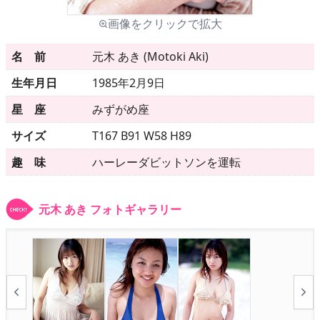
画像をクリックで拡大
メニュー
名 前
元木 あき (Motoki Aki)
生年月日
1985年2月9日
▶
発売中
星 座
みずがめ座
▶
新作
サイズ
T167 B91 W58 H89
▶
次回作
趣 味
ハーレーダビットソンを運転
▶
制作中
元木 あき フォトギャラリー
▶
発売年月日
ご利用ガイド