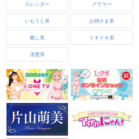
スレンダー
グラマー
いもうと系
お姉さま系
癒し系
ドキドキ系
清楚系