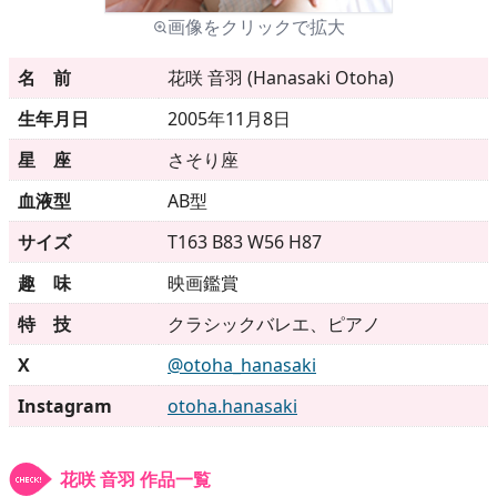
画像をクリックで拡大
メニュー
名 前
花咲 音羽 (Hanasaki Otoha)
生年月日
2005年11月8日
▶
発売中
星 座
さそり座
▶
新作
血液型
AB型
サイズ
T163 B83 W56 H87
▶
次回作
趣 味
映画鑑賞
▶
制作中
特 技
クラシックバレエ、ピアノ
▶
発売年月日
X
@otoha_hanasaki
Instagram
otoha.hanasaki
ご利用ガイド
花咲 音羽 作品一覧