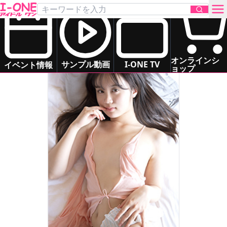
花咲 音羽
Hanasaki Otoha
スレンダー
清楚系
癒し系
お問い合わせ
オンラインシ
サンプル動画
I-ONE TV
イベント情報
ョップ
TOP
DVD
Blu-ray
サンプル動画
イベント情報
アイドル一覧