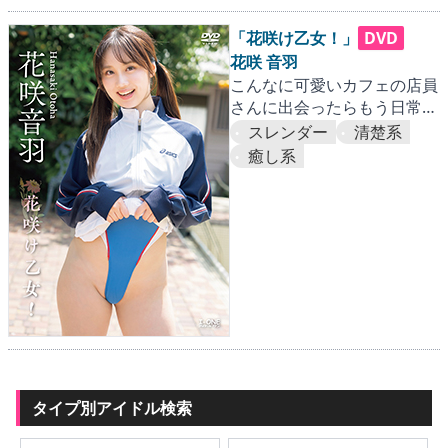
▶
更新情報
「花咲け乙女！」
DVD
▶
個人情報保護について
花咲 音羽
こんなに可愛いカフェの店員
▶
よくあるご質問
さんに出会ったらもう日常に
は戻れない。 あなたの人
スレンダー
清楚系
▶
会社概要
生、ギリギリ守られました。
癒し系
▶
お問い合わせフォーム
タイプ別アイドル検索