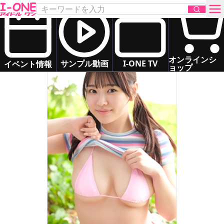
桜木 美緒
Sakuragi Mio
グラマー
いもうと系
清楚系
癒し系
お問い合わせ
オンラインシ
サンプル動画
I-ONE TV
イベント情報
ョップ
TOP
DVD
Blu-ray
サンプル動画
イベント情報
アイドル一覧