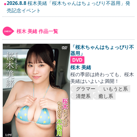
▶
更新情報
2026.8.8
桜木美緒「桜木ちゃんはちょっぴり不器用」発
●
売記念イベント
▶
個人情報保護について
▶
よくあるご質問
桜木 美緒 作品一覧
▶
会社概要
「桜木ちゃんはちょっぴり不
器用」
DVD
▶
お問い合わせフォーム
桜木 美緒
桜の季節は終わっても、桜木
美緒はいよいよ満開！
グラマー
いもうと系
清楚系
癒し系