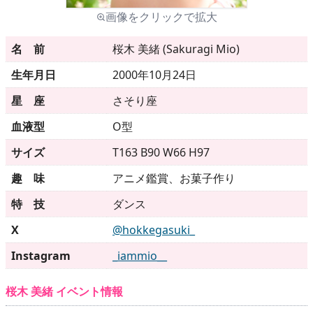
画像をクリックで拡大
メニュー
名 前
桜木 美緒 (Sakuragi Mio)
生年月日
2000年10月24日
▶
発売中
星 座
さそり座
▶
新作
血液型
O型
サイズ
T163 B90 W66 H97
▶
次回作
趣 味
アニメ鑑賞、お菓子作り
▶
制作中
特 技
ダンス
▶
発売年月日
X
@hokkegasuki_
Instagram
_iammio__
ご利用ガイド
桜木 美緒 イベント情報