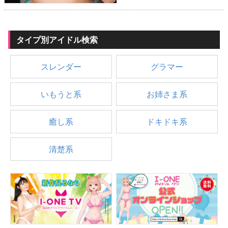
タイプ別アイドル検索
スレンダー
グラマー
いもうと系
お姉さま系
癒し系
ドキドキ系
清楚系