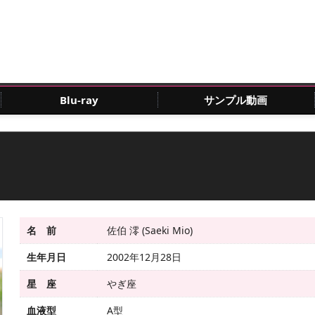
Blu-ray
サンプル動画
名 前
佐伯 澪 (Saeki Mio)
生年月日
2002年12月28日
星 座
やぎ座
血液型
A型