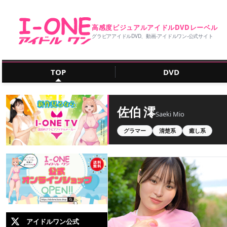
高感度ビジュアルアイドルDVDレーベル
グラビアアイドルDVD、動画‐アイドルワン‐公式サイト
TOP
DVD
佐伯 澪
Saeki Mio
グラマー
清楚系
癒し系
アイドルワン公式