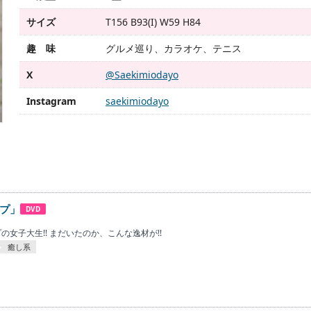
サイズ
T156 B93(I) W59 H84
趣 味
グルメ巡り、カラオケ、テニス
X
@Saekimiodayo
Instagram
saekimiodayo
プ」
DVD
の女子大生!! まだいたのか、こんな逸材が!!
癒し系