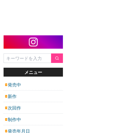
メニュー
発売中
▶
新作
▶
次回作
▶
制作中
▶
発売年月日
▶