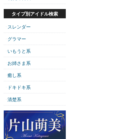
タイプ別アイドル検索
スレンダー
・
グラマー
・
いもうと系
・
お姉さま系
・
癒し系
・
ドキドキ系
・
清楚系
・