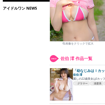
アイドルワン NEWS
画像をクリックで拡大
佐伯 澪 作品一覧
「幼なじみはＩカッ
佐伯 澪
麗しの22歳美女はIカップ
グラマー
清楚系