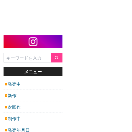
メニュー
発売中
▶
新作
▶
次回作
▶
制作中
▶
発売年月日
▶