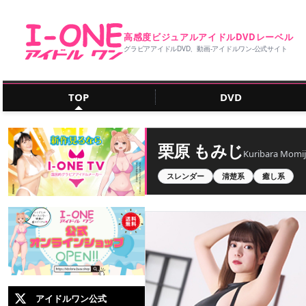
高感度ビジュアルアイドルDVDレーベル
グラビアアイドルDVD、動画‐アイドルワン‐公式サイト
TOP
DVD
栗原 もみじ
Kuribara Momij
スレンダー
清楚系
癒し系
アイドルワン公式