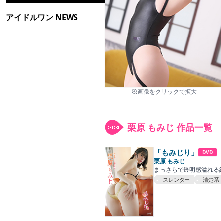
アイドルワン NEWS
画像をクリックで拡大
栗原 もみじ 作品一覧
「もみじり」
DVD
栗原 もみじ
まっさらで透明感溢れる純
スレンダー
清楚系