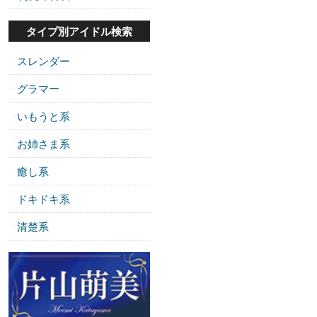
タイプ別アイドル検索
スレンダー
・
グラマー
・
いもうと系
・
お姉さま系
・
癒し系
・
ドキドキ系
・
清楚系
・