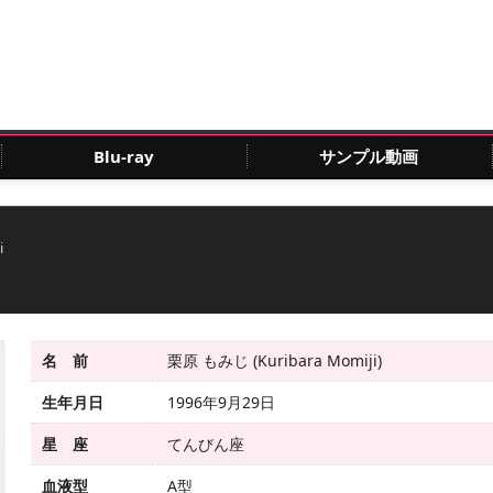
Blu-ray
サンプル動画
i
名 前
栗原 もみじ (Kuribara Momiji)
生年月日
1996年9月29日
星 座
てんびん座
血液型
A型