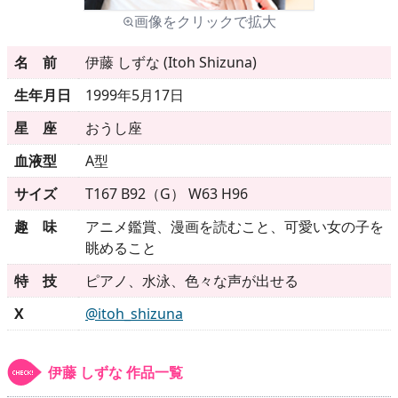
画像をクリックで拡大
メニュー
名 前
伊藤 しずな (Itoh Shizuna)
生年月日
1999年5月17日
▶
発売中
星 座
おうし座
▶
新作
血液型
A型
サイズ
T167 B92（G） W63 H96
▶
次回作
趣 味
アニメ鑑賞、漫画を読むこと、可愛い女の子を
▶
制作中
眺めること
特 技
ピアノ、水泳、色々な声が出せる
▶
発売年月日
X
@itoh_shizuna
ご利用ガイド
伊藤 しずな 作品一覧