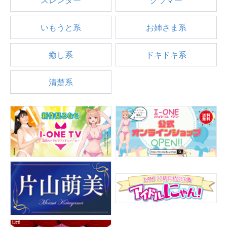
スレンダー
グラマー
いもうと系
お姉さま系
癒し系
ドキドキ系
清楚系