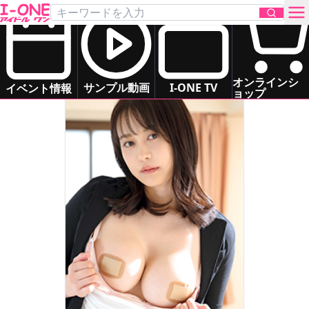
伊藤 しずな
Itoh Shizuna
グラマー
清楚系
お姉さま系
お問い合わせ
オンラインシ
サンプル動画
I-ONE TV
イベント情報
ョップ
TOP
DVD
Blu-ray
サンプル動画
イベント情報
アイドル一覧