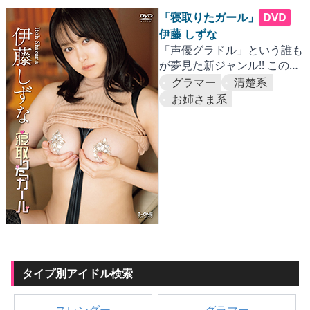
▶
更新情報
「寝取りたガール」
DVD
伊藤 しずな
▶
個人情報保護について
「声優グラドル」という誰も
が夢見た新ジャンル!! この刺
▶
よくあるご質問
激はきっとクセになりますぞ
グラマー
清楚系
お姉さま系
▶
会社概要
▶
お問い合わせフォーム
タイプ別アイドル検索