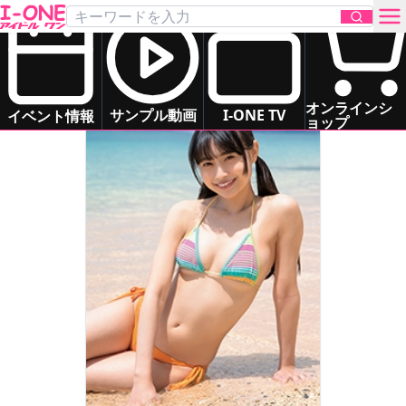
望月 琉叶
Mochizuki Luca
スレンダー
清楚系
癒し系
お問い合わせ
オンラインシ
サンプル動画
I-ONE TV
イベント情報
ョップ
TOP
DVD
Blu-ray
サンプル動画
イベント情報
アイドル一覧