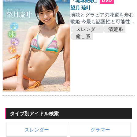
▶
更新情報
「琉球艶歌」
DVD
望月 琉叶
演歌とグラビアの花道を歩む
▶
個人情報保護について
歌姫 今最も話題性と可能性
を秘めたハイブリッドアイド
スレンダー
清楚系
▶
よくあるご質問
ル!!
癒し系
▶
会社概要
▶
お問い合わせフォーム
タイプ別アイドル検索
スレンダー
グラマー