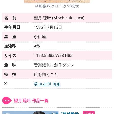
画像をクリックで拡大
メニュー
名 前
望月 琉叶 (Mochizuki Luca)
生年月日
1996年7月15日
▶
発売中
星 座
かに座
▶
新作
血液型
A型
サイズ
T153.5 B83 W58 H82
▶
次回作
趣 味
音楽鑑賞、創作ダンス
▶
制作中
特 技
絵を描くこと
▶
発売年月日
X
@lucachi_hpp
ご利用ガイド
望月 琉叶 作品一覧