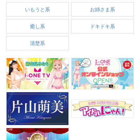
いもうと系
お姉さま系
癒し系
ドキドキ系
清楚系