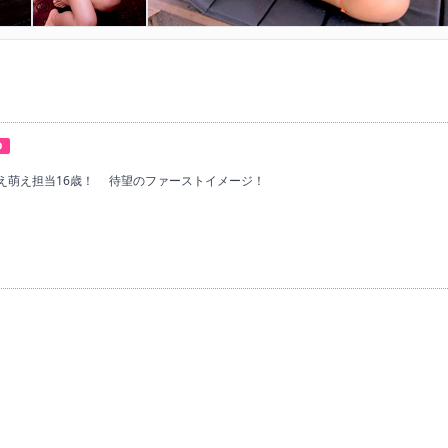
D
え萌え担当16歳！ 待望のファーストイメージ！