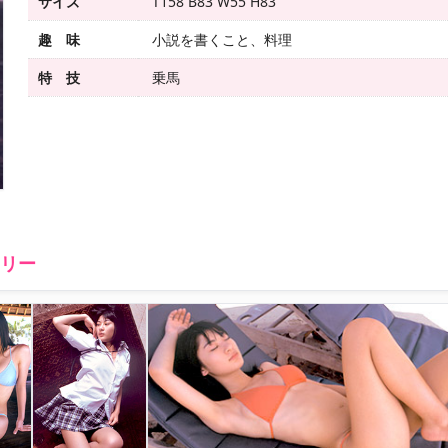
サイズ
T158 B83 W55 H83
趣 味
小説を書くこと、料理
特 技
乗馬
ラリー