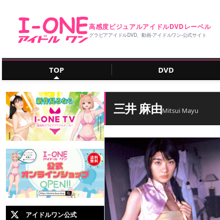
高感度ビジュアルアイドルDVDレーベル
グラビアアイドルDVD、動画‐アイドルワン‐公式サイト
TOP
DVD
三井 麻由
Mitsui Mayu
アイドルワン公式