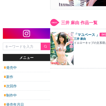
三井 麻由 作品一覧
「マユペース 」
DV
三井 麻由
イエローキャブの文系萌
メニュー
発売中
▶
新作
▶
次回作
▶
制作中
▶
発売年月日
▶