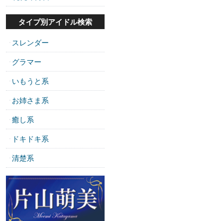
タイプ別アイドル検索
スレンダー
・
グラマー
・
いもうと系
・
お姉さま系
・
癒し系
・
ドキドキ系
・
清楚系
・