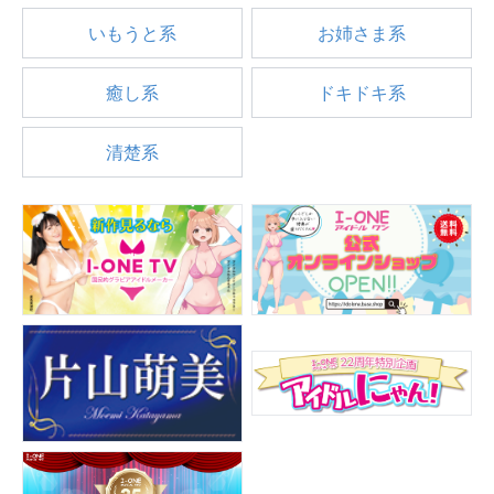
いもうと系
お姉さま系
癒し系
ドキドキ系
清楚系