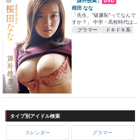
▶
更新情報
「課外授業」
DVD
桜田 なな
「先生、“破廉恥”ってなんで
▶
個人情報保護について
すか？」 中学・高校時代は
生徒会長を務めた優等生が
グラマー
ドキドキ系
▶
よくあるご質問
貴方の半径1メートルの風紀
を乱しまくります。
▶
会社概要
▶
お問い合わせフォーム
タイプ別アイドル検索
スレンダー
グラマー