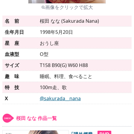
画像をクリックで拡大
メニュー
名 前
桜田 なな (Sakurada Nana)
生年月日
1998年5月20日
▶
発売中
星 座
おうし座
▶
新作
血液型
O型
サイズ
T158 B90(G) W60 H88
▶
次回作
趣 味
睡眠、料理、食べること
▶
制作中
特 技
100m走、歌
▶
発売年月日
X
@sakurada__nana
ご利用ガイド
桜田 なな 作品一覧