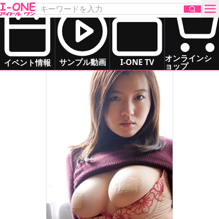
桜田 なな
Sakurada Nana
グラマー
ドキドキ系
お問い合わせ
オンラインシ
サンプル動画
I-ONE TV
イベント情報
ョップ
TOP
DVD
Blu-ray
サンプル動画
イベント情報
アイドル一覧