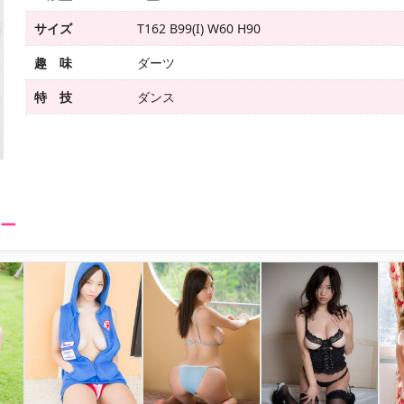
サイズ
T162 B99(I) W60 H90
趣 味
ダーツ
特 技
ダンス
リー