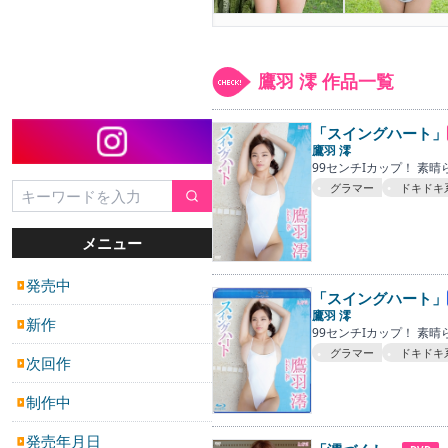
鷹羽 澪 作品一覧
「スイングハート」
鷹羽 澪
99センチIカップ！ 素
グラマー
ドキドキ
メニュー
発売中
▶
「スイングハート」
鷹羽 澪
新作
▶
99センチIカップ！ 素
グラマー
ドキドキ
次回作
▶
制作中
▶
発売年月日
▶