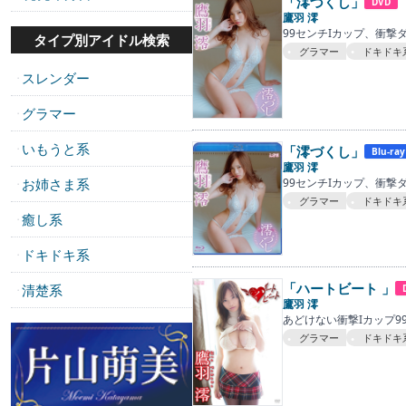
「澪づくし」
DVD
鷹羽 澪
99センチIカップ、衝
タイプ別アイドル検索
グラマー
ドキドキ
スレンダー
・
グラマー
・
いもうと系
「澪づくし」
・
Blu-ray
鷹羽 澪
お姉さま系
99センチIカップ、衝
・
グラマー
ドキドキ
癒し系
・
ドキドキ系
・
「ハートビート 」
清楚系
・
鷹羽 澪
あどけない衝撃Iカップ
グラマー
ドキドキ