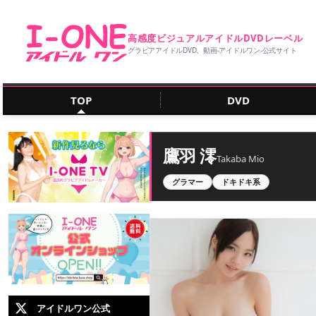
高感度ビジュアルアイドルDVDレーベル
グラビアアイドルDVD、動画‐アイドルワン‐公式サイト
TOP
DVD
鷹羽 澪
Takaba Mio
グラマー
ドキドキ系
アイドルワン公式