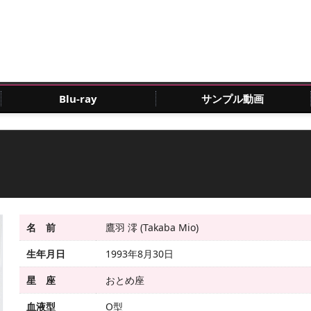
Blu-ray
サンプル動画
名 前
鷹羽 澪 (Takaba Mio)
生年月日
1993年8月30日
星 座
おとめ座
血液型
O型