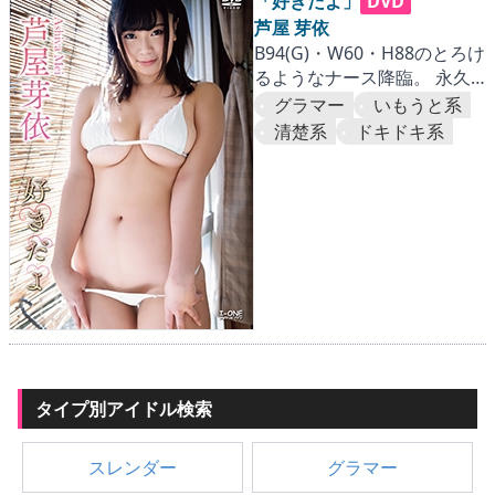
▶
更新情報
「好きだよ」
DVD
芦屋 芽依
B94(G)・W60・H88のとろけ
▶
個人情報保護について
るようなナース降臨。 永久
看護をお願いします！
グラマー
いもうと系
▶
よくあるご質問
清楚系
ドキドキ系
▶
会社概要
▶
お問い合わせフォーム
タイプ別アイドル検索
スレンダー
グラマー