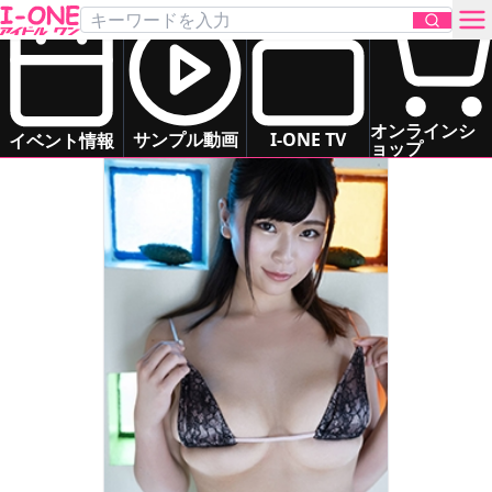
芦屋 芽依
Ashiya Mei
グラマー
いもうと系
清楚系
ドキドキ系
お問い合わせ
オンラインシ
サンプル動画
I-ONE TV
イベント情報
ョップ
TOP
DVD
Blu-ray
サンプル動画
イベント情報
アイドル一覧