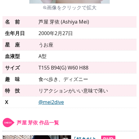
画像をクリックで拡大
メニュー
名 前
芦屋 芽依 (Ashiya Mei)
生年月日
2000年2月27日
▶
発売中
星 座
うお座
▶
新作
血液型
A型
サイズ
T155 B94(G) W60 H88
▶
次回作
趣 味
食べ歩き、ディズニー
▶
制作中
特 技
リアクションがいい意味で薄い
▶
発売年月日
X
@mei2dive
ご利用ガイド
芦屋 芽依 作品一覧