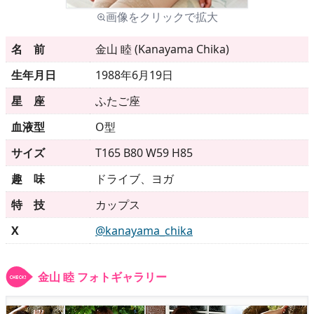
画像をクリックで拡大
メニュー
名 前
金山 睦 (Kanayama Chika)
生年月日
1988年6月19日
▶
発売中
星 座
ふたご座
▶
新作
血液型
O型
サイズ
T165 B80 W59 H85
▶
次回作
趣 味
ドライブ、ヨガ
▶
制作中
特 技
カップス
▶
発売年月日
X
@kanayama_chika
ご利用ガイド
金山 睦 フォトギャラリー