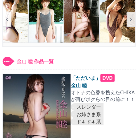
▶
更新情報
▶
個人情報保護について
▶
よくあるご質問
▶
会社概要
▶
お問い合わせフォーム
金山 睦 作品一覧
「ただいま」
DVD
金山 睦
オトナの色香を携えたCHIKA
が再びボクらの目の前に！！
スレンダー
お姉さま系
ドキドキ系