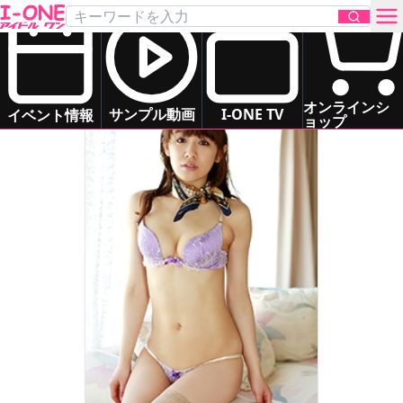
金山 睦
Kanayama Chika
スレンダー
お姉さま系
ドキドキ系
お問い合わせ
オンラインシ
サンプル動画
I-ONE TV
イベント情報
ョップ
TOP
DVD
Blu-ray
サンプル動画
イベント情報
アイドル一覧