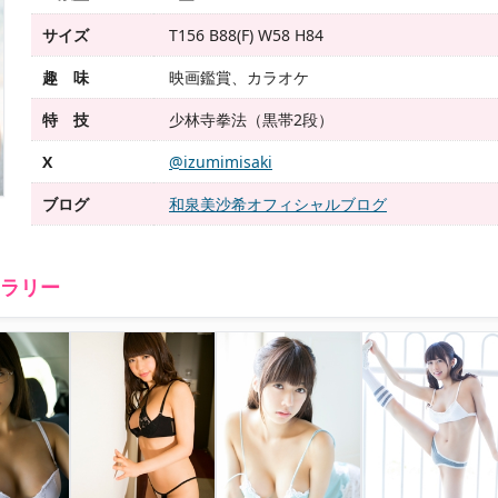
サイズ
T156 B88(F) W58 H84
趣 味
映画鑑賞、カラオケ
特 技
少林寺拳法（黒帯2段）
X
@izumimisaki
ブログ
和泉美沙希オフィシャルブログ
ャラリー