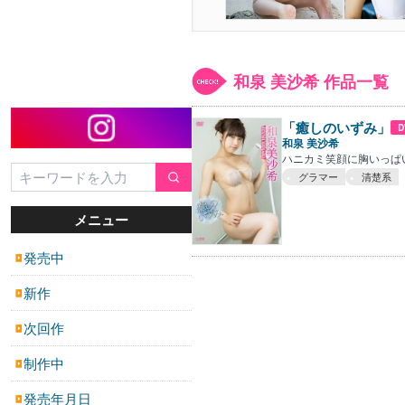
和泉 美沙希 作品一覧
「癒しのいずみ」
D
和泉 美沙希
ハニカミ笑顔に胸いっぱ
グラマー
清楚系
メニュー
発売中
▶
新作
▶
次回作
▶
制作中
▶
発売年月日
▶