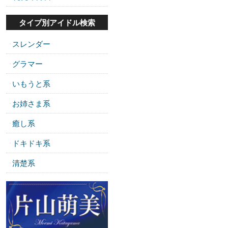
タイプ別アイドル検索
スレンダー
・
グラマー
・
いもうと系
・
お姉さま系
・
癒し系
・
ドキドキ系
・
清楚系
・