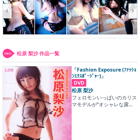
▶
更新情報
▶
個人情報保護について
▶
よくあるご質問
▶
会社概要
松原 梨沙 作品一覧
▶
お問い合わせフォーム
「Fashion Exposure (ﾌｧｯｼｮ
ﾝｴｸｽﾎﾟｰｼﾞｬｰ)」
DVD
松原 梨沙
フェロモンいっぱいのカリス
マモデルが“オシャレな露出
狂”に！