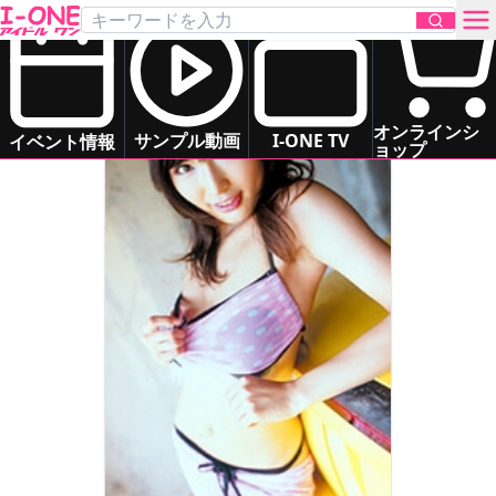
松原 梨沙
Matsubara Lisa
お問い合わせ
オンラインシ
サンプル動画
I-ONE TV
イベント情報
ョップ
TOP
DVD
Blu-ray
サンプル動画
イベント情報
アイドル一覧