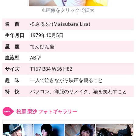
画像をクリックで拡大
メニュー
名 前
松原 梨沙 (Matsubara Lisa)
生年月日
1979年10月5日
▶
発売中
星 座
てんびん座
▶
新作
血液型
AB型
▶
次回作
サイズ
T157 B84 W56 H82
趣 味
一人で泣きながら映画を観ること
▶
制作中
特 技
パソコン、洋服のリメイク、猫を笑わすこと
▶
発売年月日
松原 梨沙 フォトギャラリー
ご利用ガイド