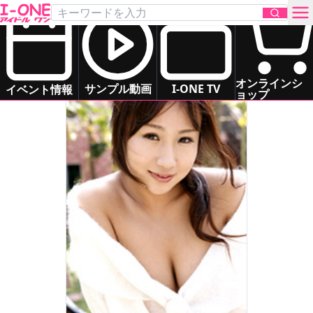
小林 ゆり
Kobayashi Yuri
お問い合わせ
オンラインシ
サンプル動画
I-ONE TV
イベント情報
ョップ
TOP
DVD
Blu-ray
サンプル動画
イベント情報
アイドル一覧