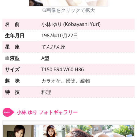
画像をクリックで拡大
メニュー
名 前
小林 ゆり (Kobayashi Yuri)
生年月日
1987年10月22日
▶
発売中
星 座
てんびん座
▶
新作
血液型
A型
▶
次回作
サイズ
T150 B94 W60 H86
趣 味
カラオケ、掃除、編物
▶
制作中
特 技
料理
▶
発売年月日
小林 ゆり フォトギャラリー
ご利用ガイド