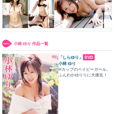
▶
更新情報
▶
個人情報保護について
▶
よくあるご質問
▶
会社概要
小林 ゆり 作品一覧
▶
お問い合わせフォーム
「しらゆり」
DVD
小林 ゆり
Hカップのベイビーガール。
ふんわかゆりりに大接近！