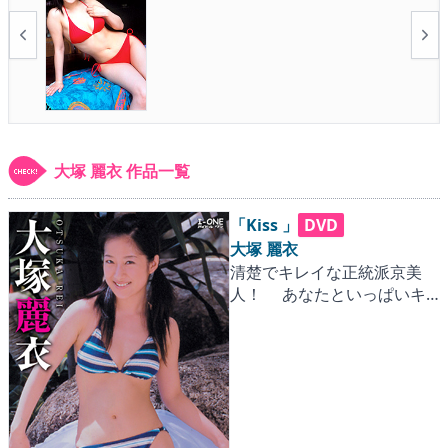
▶
更新情報
▶
個人情報保護について
▶
よくあるご質問
▶
会社概要
大塚 麗衣 作品一覧
▶
お問い合わせフォーム
「Kiss 」
DVD
大塚 麗衣
清楚でキレイな正統派京美
人！ あなたといっぱいキ
スしたい。