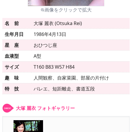
画像をクリックで拡大
メニュー
名 前
大塚 麗衣 (Otsuka Rei)
生年月日
1986年4月13日
▶
発売中
星 座
おひつじ座
▶
新作
血液型
A型
▶
次回作
サイズ
T160 B83 W57 H84
趣 味
人間観察、自家菜園、部屋の片付け
▶
制作中
特 技
バレエ、短距離走、書道五段
▶
発売年月日
大塚 麗衣 フォトギャラリー
ご利用ガイド