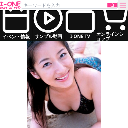
大塚 麗衣
Otsuka Rei
お問い合わせ
オンラインシ
サンプル動画
I-ONE TV
イベント情報
ョップ
TOP
DVD
Blu-ray
サンプル動画
イベント情報
アイドル一覧