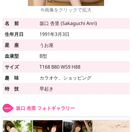
画像をクリックで拡大
メニュー
名 前
坂口 杏里 (Sakaguchi Anri)
生年月日
1991年3月3日
▶
発売中
星 座
うお座
▶
新作
血液型
B型
▶
次回作
サイズ
T168 B80 W59 H88
趣 味
カラオケ、ショッピング
▶
制作中
特 技
早起き
▶
発売年月日
坂口 杏里 フォトギャラリー
ご利用ガイド