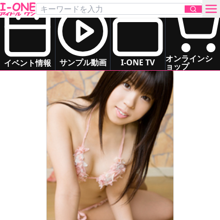
坂口 杏里
Sakaguchi Anri
お問い合わせ
オンラインシ
サンプル動画
I-ONE TV
イベント情報
ョップ
TOP
DVD
Blu-ray
サンプル動画
イベント情報
アイドル一覧