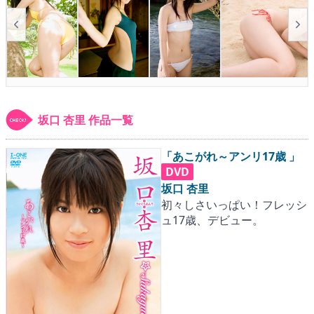
▶
更新情報
▶
個人情報保護について
▶
よくあるご質問
▶
会社概要
坂口 杏里 作品一覧
▶
お問い合わせフォーム
「あこがれ～アンリ17歳 」
DVD
坂口 杏里
初々しさいっぱい！フレッシ
ュ17歳、デビュー。