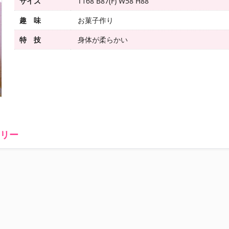
サイズ
T168 B87(F) W58 H88
趣 味
お菓子作り
特 技
身体が柔らかい
ラリー