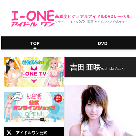
高感度ビジュアルアイドルDVDレーベル
グラビアアイドルDVD、動画‐アイドルワン‐公式サイト
TOP
DVD
吉田 亜咲
Yoshida Asaki
アイドルワン公式