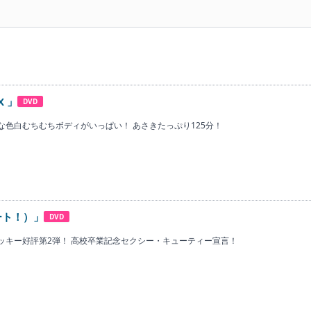
X 」
DVD
な色白むちむちボディがいっぱい！ あさきたっぷり125分！
タート！）」
DVD
ッキー好評第2弾！ 高校卒業記念セクシー・キューティー宣言！