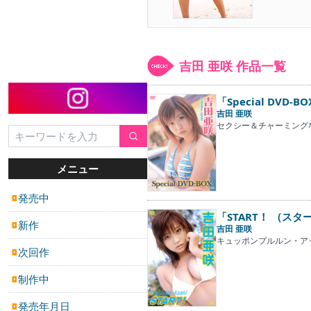
吉田 亜咲 作品一覧
「Special DVD-BO
吉田 亜咲
セクシー＆チャーミング
メニュー
発売中
▶
「START！ （ス
新作
▶
吉田 亜咲
キュッポンプルルン・ア
次回作
▶
制作中
▶
発売年月日
▶