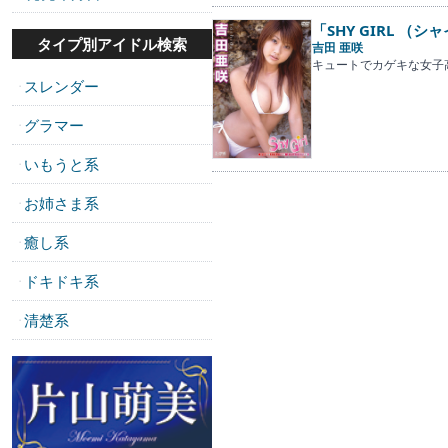
「SHY GIRL （シ
タイプ別アイドル検索
吉田 亜咲
キュートでカゲキな女子
スレンダー
・
グラマー
・
いもうと系
・
お姉さま系
・
癒し系
・
ドキドキ系
・
清楚系
・