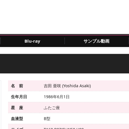
Blu-ray
サンプル動画
名 前
吉田 亜咲 (Yoshida Asaki)
生年月日
1986年6月1日
星 座
ふたご座
血液型
B型