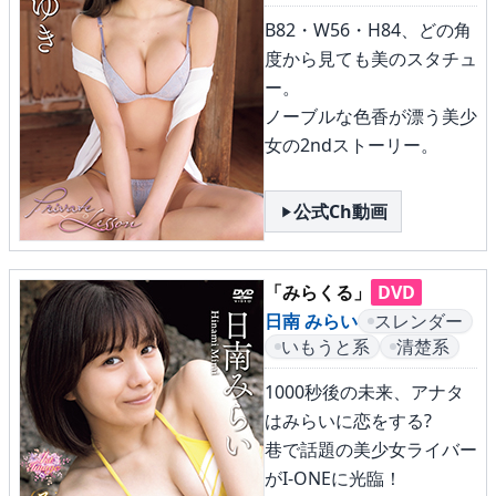
B82・W56・H84、どの角
度から見ても美のスタチュ
ー。
ノーブルな色香が漂う美少
女の2ndストーリー。
公式Ch動画
「みらくる」
DVD
日南 みらい
スレンダー
いもうと系
清楚系
1000秒後の未来、アナタ
はみらいに恋をする?
巷で話題の美少女ライバー
がI-ONEに光臨！