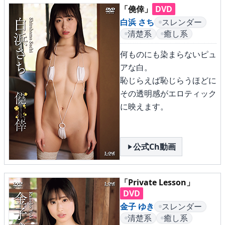
▶
更新情報
「僥倖」
DVD
白浜 さち
スレンダー
▶
個人情報保護について
清楚系
癒し系
▶
よくあるご質問
何ものにも染まらないピュ
アな白。
▶
会社概要
恥じらえば恥じらうほどに
その透明感がエロティック
▶
お問い合わせフォーム
に映えます。
公式Ch動画
「Private Lesson」
DVD
金子 ゆき
スレンダー
清楚系
癒し系