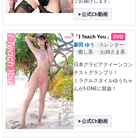
でお届けします。
公式Ch動画
メニュー
「I Teach You」
DVD
▶
発売中
新田 ゆう
スレンダー
癒し系
お姉さま系
▶
新作
日本グラビアクイーンコン
▶
次回作
テストグランプリ！
ミラクルスタイルゆうちゃ
▶
制作中
んがI-ONEに凱旋！
▶
発売年月日
公式Ch動画
ご利用ガイド