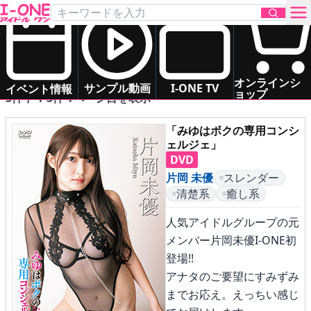
2023年3月20日発売 の DVD一覧
発売中
新作
次回作
制作中
発売年月日
お問い合わせ
オンラインシ
サンプル動画
I-ONE TV
イベント情報
ョップ
5件中 1-5件 1ページ目を表示
TOP
「みゆはボクの専用コンシ
ェルジェ」
DVD
DVD
片岡 未優
スレンダー
清楚系
癒し系
Blu-ray
人気アイドルグループの元
サンプル動画
メンバー片岡未優I-ONE初
登場!!
イベント情報
アナタのご要望にすみずみ
までお応え。えっちい感じ
アイドル一覧