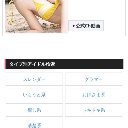
公式Ch動画
タイプ別アイドル検索
スレンダー
グラマー
いもうと系
お姉さま系
癒し系
ドキドキ系
清楚系