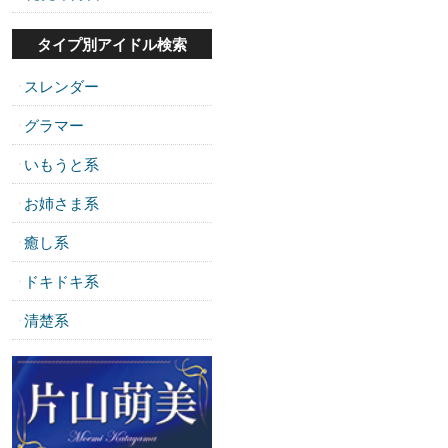
タイプ別アイドル検索
スレンダー
・
グラマー
・
いもうと系
・
お姉さま系
・
癒し系
・
ドキドキ系
・
清楚系
・