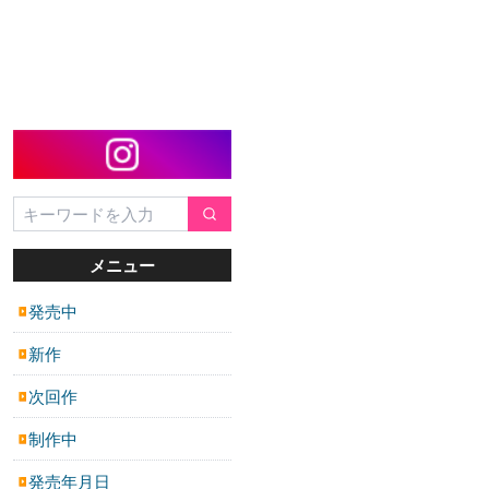
メニュー
発売中
▶
新作
▶
次回作
▶
制作中
▶
発売年月日
▶