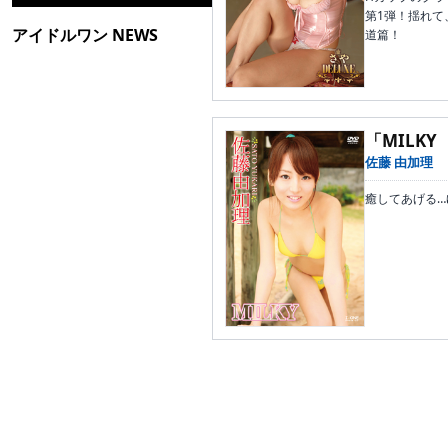
第1弾！揺れて
アイドルワン NEWS
道篇！
「MILK
佐藤 由加理
癒してあげる…