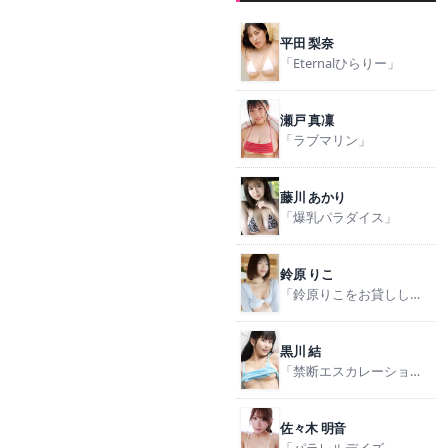
平田 梨奈
「Eternalひらりー」
瀬戸 真凜
「ラブマリン」
藤川 あかり
「爆乳パラダイス」
鈴原 りこ
「鈴原りこをお貸しします。」
黒川 結
「禁断エスカレーション」
佐々木 明音