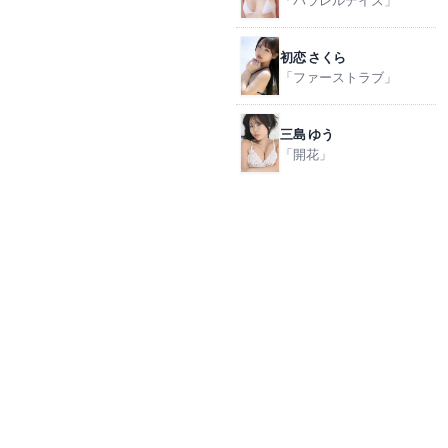
「パラレルデイズ」
初恋 さくら
「ファーストラブ」
三島 ゆう
「開花」