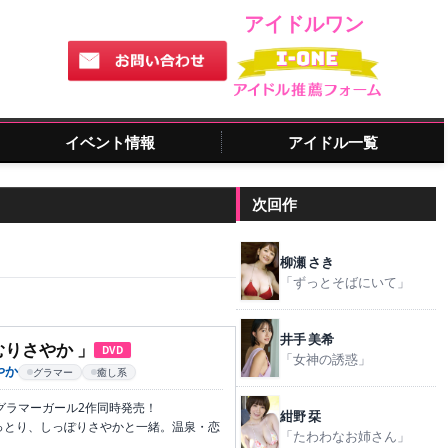
アイドルワン
イベント情報
アイドル一覧
次回作
柳瀬 さき
「ずっとそばにいて」
井手 美希
りさやか 」
DVD
「女神の誘惑」
やか
グラマー
癒し系
グラマーガール2作同時発売！
紺野 栞
っとり、しっぽりさやかと一緒。温泉・恋
「たわわなお姉さん」