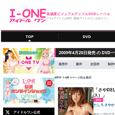
高感度ビジュアルアイドルDVDレーベル
グラビアアイドルDVD、動画‐アイドルワン‐公式サイト
TOP
DVD
2009年4月20日発売 の DVD
発売中
新作
次回作
制作
4件中 1-4件 1ページ目を表示
「さやDE
ス）」
DVD
たしろ さやか
アイドルワン公式
Hカップのグラ