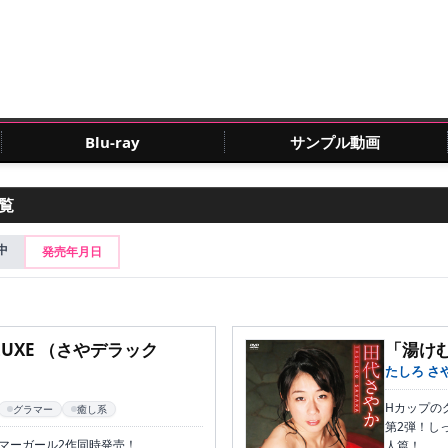
Blu-ray
サンプル動画
一覧
中
発売年月日
LUXE （さやデラック
「湯けむ
たしろ さ
Hカップの
グラマー
癒し系
第2弾！し
マーガール2作同時発売！
人篇！