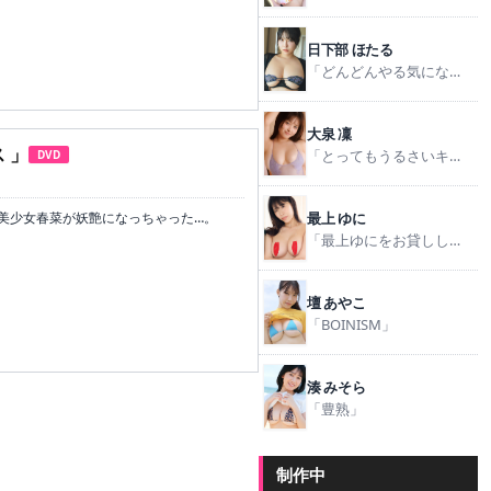
日下部 ほたる
「どんどんやる気になる！日下部式学習法」
大泉 凜
 」
「とってもうるさいキミが好き」
DVD
最上 ゆに
美少女春菜が妖艶になっちゃった…。
「最上ゆにをお貸しします。」
壇 あやこ
「BOINISM」
湊 みそら
「豊熟」
制作中