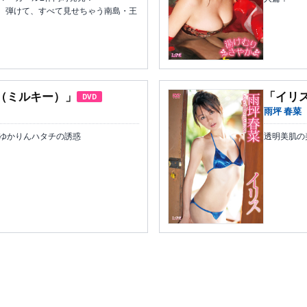
、弾けて、すべて見せちゃう南島・王
Y （ミルキー）」
「イリス
DVD
雨坪 春菜
ゆかりんハタチの誘惑
透明美肌の