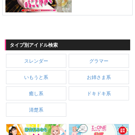
メニュー
▶
発売中
タイプ別アイドル検索
▶
新作
スレンダー
グラマー
▶
次回作
いもうと系
お姉さま系
▶
制作中
癒し系
ドキドキ系
▶
発売年月日
清楚系
ご利用ガイド