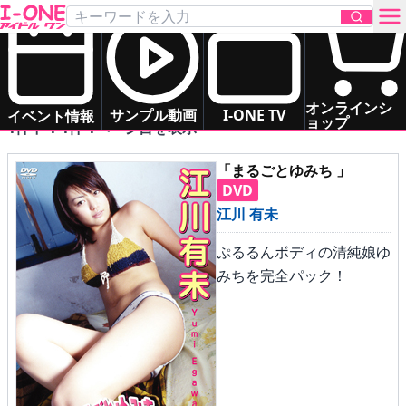
2003年1月28日発売 の DVD一覧
発売中
新作
次回作
制作中
発売年月日
お問い合わせ
オンラインシ
サンプル動画
I-ONE TV
イベント情報
ョップ
1件中 1-1件 1ページ目を表示
TOP
「まるごとゆみち 」
DVD
DVD
江川 有未
ぷるるんボディの清純娘ゆ
Blu-ray
みちを完全パック！
サンプル動画
イベント情報
アイドル一覧